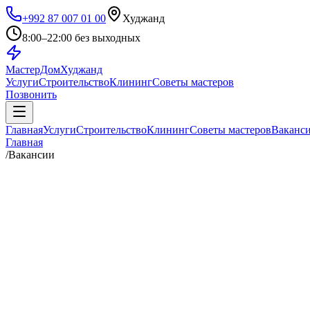
+992 87 007 01 00
Худжанд
8:00–22:00 без выходных
МастерДом
Худжанд
Услуги
Строительство
Клининг
Советы мастеров
Позвонить
Главная
Услуги
Строительство
Клининг
Советы мастеров
Ваканс
Главная
/
Вакансии
Без поиска клиентов
Без вложений в рекламу